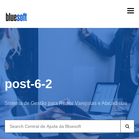
Skip
Togg
to
navi
main
content
post-6-2
Sistema de Gestão para Redes Varejistas e Atacadistas
Search
for: