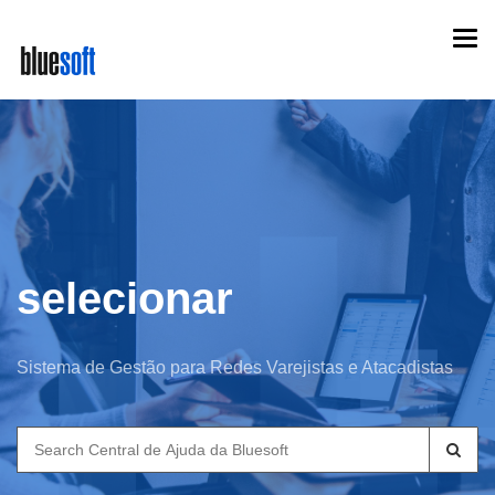
Skip
Togg
to
navi
main
content
selecionar
Sistema de Gestão para Redes Varejistas e Atacadistas
Search
for: