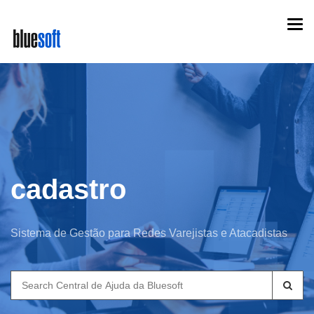
Skip
Togg
to
navi
main
content
cadastro
Sistema de Gestão para Redes Varejistas e Atacadistas
Search
for: