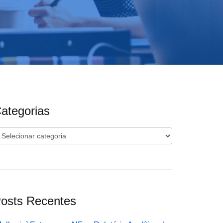
ategorias
ategorias
osts Recentes