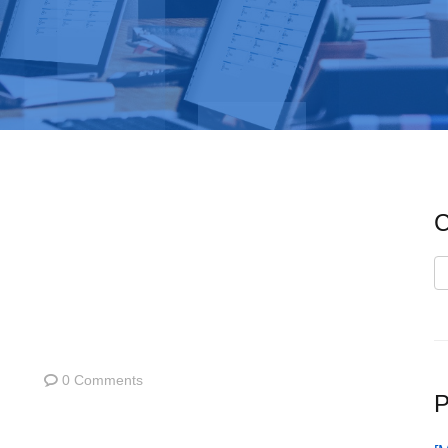
C
C
0 Comments
P