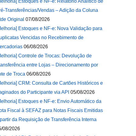
Melhoria] Estoques e NF-e: Relatório Analítico de
ré-Transferências/Vendas – Adição da Coluna
tde Original
07/08/2026
Melhoria] Estoques e NF-e: Nova Validação para
uplicatas Vencidas no Recebimento de
ercadorias
06/08/2026
Melhoria] Controle de Trocas: Devolução de
ransferência entre Lojas – Direcionamento por
ote de Troca
06/08/2026
Melhoria] CRM: Consulta de Cartões Históricos e
aginados do Participante via API
05/08/2026
Melhoria] Estoques e NF-e: Envio Automático da
ota Fiscal à SEFAZ para Notas Fiscais Emitidas
 partir da Requisição de Transferência Interna
5/08/2026