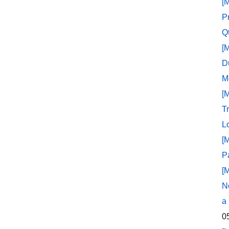
[
P
Q
[
D
M
[
T
L
[
P
[
N
a
0