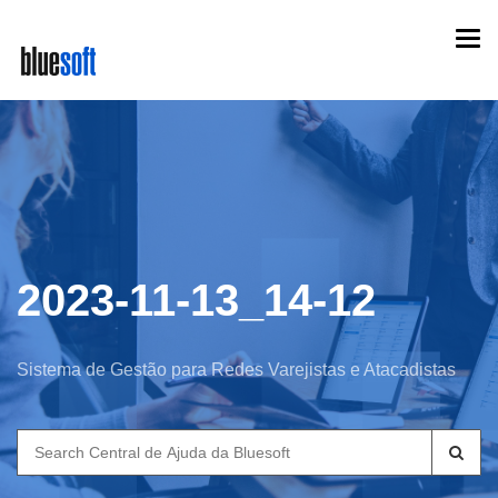
Skip
Togg
to
navi
main
content
2023-11-13_14-12
Sistema de Gestão para Redes Varejistas e Atacadistas
Search
for: