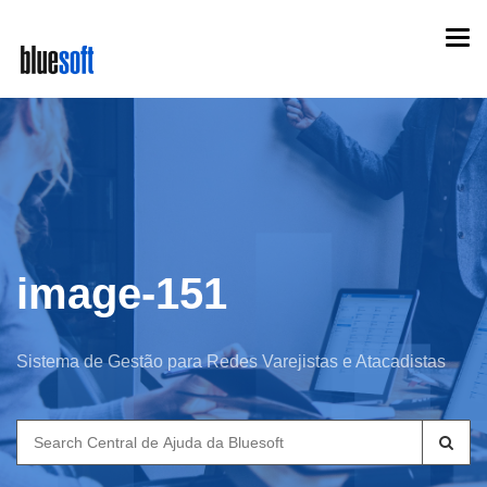
Skip
Togg
to
navi
main
content
image-151
Sistema de Gestão para Redes Varejistas e Atacadistas
Search
for: