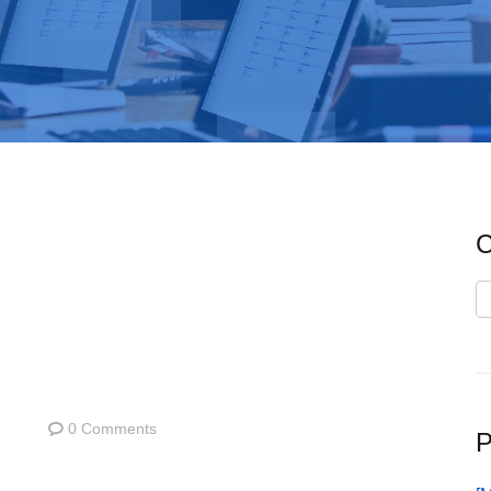
C
C
0 Comments
P