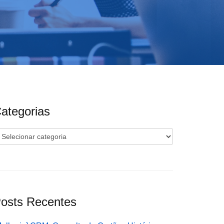
ategorias
ategorias
osts Recentes