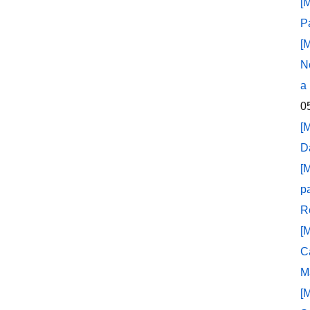
[
P
[
N
a
0
[
D
[
p
R
[
C
M
[