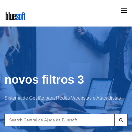
Skip
Togg
to
navi
main
content
novos filtros 3
Sistema de Gestão para Redes Varejistas e Atacadistas
Search
for: