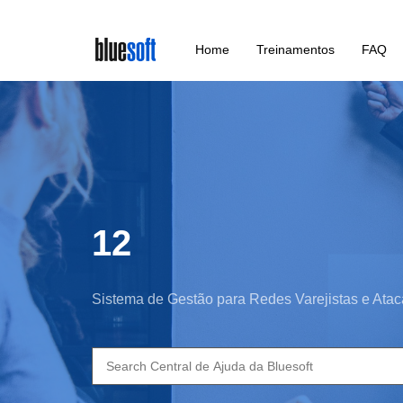
Skip
Home
Treinamentos
FAQ
to
main
content
12
Sistema de Gestão para Redes Varejistas e Atac
Search
for: