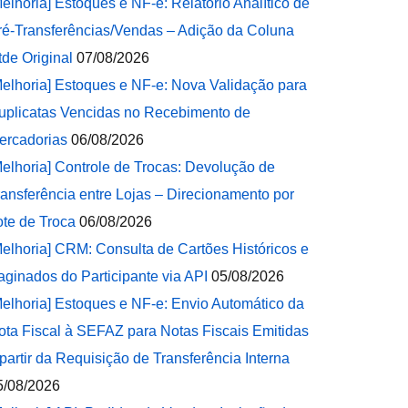
Melhoria] Estoques e NF-e: Relatório Analítico de
ré-Transferências/Vendas – Adição da Coluna
tde Original
07/08/2026
Melhoria] Estoques e NF-e: Nova Validação para
uplicatas Vencidas no Recebimento de
ercadorias
06/08/2026
Melhoria] Controle de Trocas: Devolução de
ransferência entre Lojas – Direcionamento por
ote de Troca
06/08/2026
Melhoria] CRM: Consulta de Cartões Históricos e
aginados do Participante via API
05/08/2026
Melhoria] Estoques e NF-e: Envio Automático da
ota Fiscal à SEFAZ para Notas Fiscais Emitidas
 partir da Requisição de Transferência Interna
5/08/2026