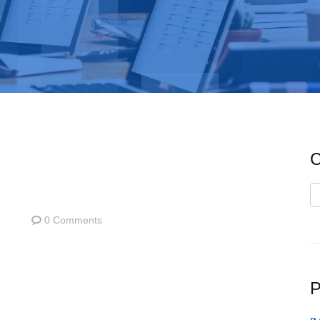
C
C
0 Comments
P