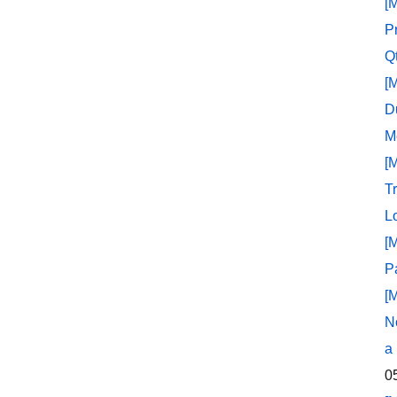
[
P
Q
[
D
M
[
T
L
[
P
[
N
a
0