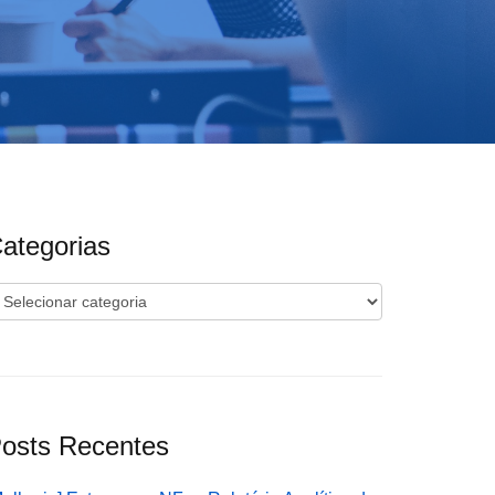
ategorias
ategorias
osts Recentes