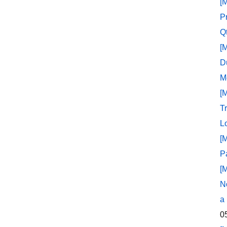
[
P
Q
[
D
M
[
T
L
[
P
[
N
a
0