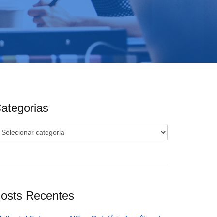
ategorias
ategorias
osts Recentes