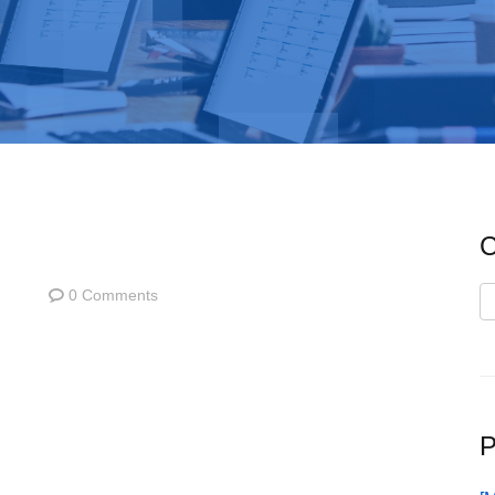
C
0 Comments
C
P