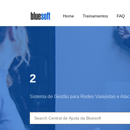
Skip
Home
Treinamentos
FAQ
to
main
content
2
Sistema de Gestão para Redes Varejistas e Atac
Search
for: