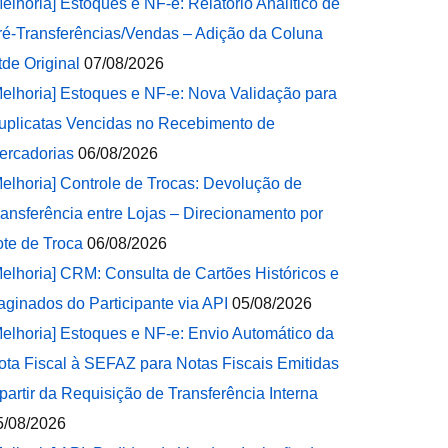
Melhoria] Estoques e NF-e: Relatório Analítico de
ré-Transferências/Vendas – Adição da Coluna
tde Original
07/08/2026
Melhoria] Estoques e NF-e: Nova Validação para
uplicatas Vencidas no Recebimento de
ercadorias
06/08/2026
Melhoria] Controle de Trocas: Devolução de
ransferência entre Lojas – Direcionamento por
ote de Troca
06/08/2026
Melhoria] CRM: Consulta de Cartões Históricos e
aginados do Participante via API
05/08/2026
Melhoria] Estoques e NF-e: Envio Automático da
ota Fiscal à SEFAZ para Notas Fiscais Emitidas
 partir da Requisição de Transferência Interna
5/08/2026