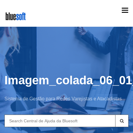
Skip
Togg
to
navi
main
content
Imagem_colada_06_01
Sistema de Gestão para Redes Varejistas e Atacadistas
Search
for: