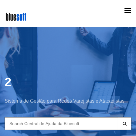
Skip
Togg
to
navi
main
content
2
Sistema de Gestão para Redes Varejistas e Atacadistas
Search
for: