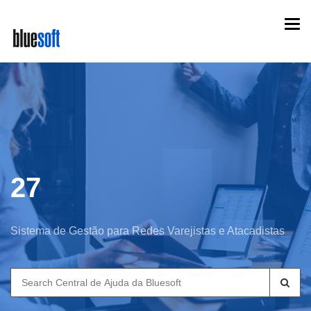
Skip
Togg
to
navi
main
content
27
Sistema de Gestão para Redes Varejistas e Atacadistas
Search
for: