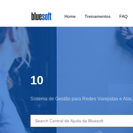
Skip
Home
Treinamentos
FAQ
to
main
content
10
Sistema de Gestão para Redes Varejistas e Atac
Search
for: