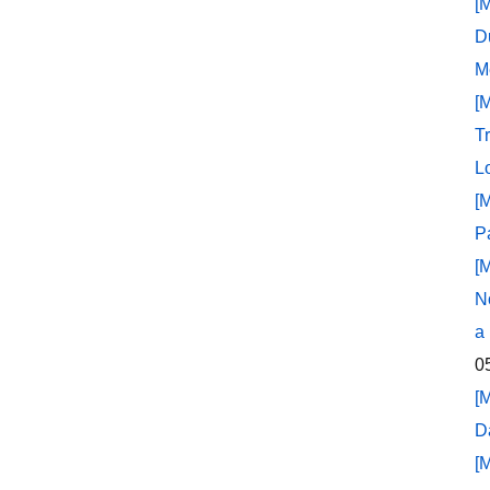
[
D
M
[
T
L
[
P
[
N
a
0
[
D
[