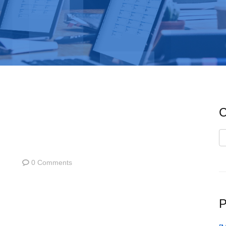
C
C
0 Comments
P