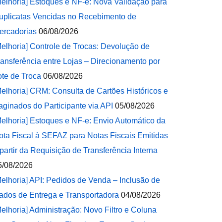
Melhoria] Estoques e NF-e: Nova Validação para
uplicatas Vencidas no Recebimento de
ercadorias
06/08/2026
Melhoria] Controle de Trocas: Devolução de
ransferência entre Lojas – Direcionamento por
ote de Troca
06/08/2026
Melhoria] CRM: Consulta de Cartões Históricos e
aginados do Participante via API
05/08/2026
Melhoria] Estoques e NF-e: Envio Automático da
ota Fiscal à SEFAZ para Notas Fiscais Emitidas
 partir da Requisição de Transferência Interna
5/08/2026
Melhoria] API: Pedidos de Venda – Inclusão de
ados de Entrega e Transportadora
04/08/2026
Melhoria] Administração: Novo Filtro e Coluna