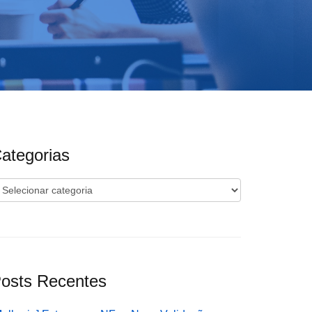
ategorias
ategorias
osts Recentes