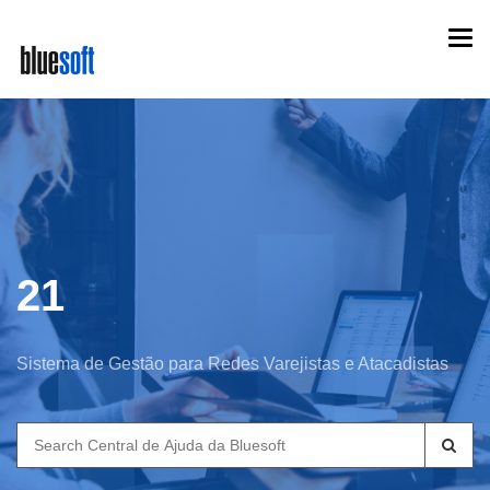
Skip
Togg
to
navi
main
content
21
Sistema de Gestão para Redes Varejistas e Atacadistas
Search
for: