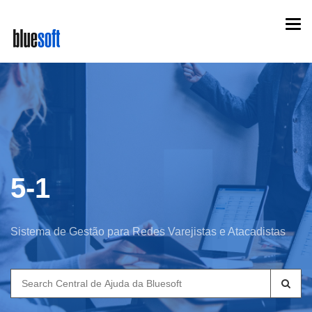
Skip
Togg
to
navi
main
content
5-1
Sistema de Gestão para Redes Varejistas e Atacadistas
Search
for: