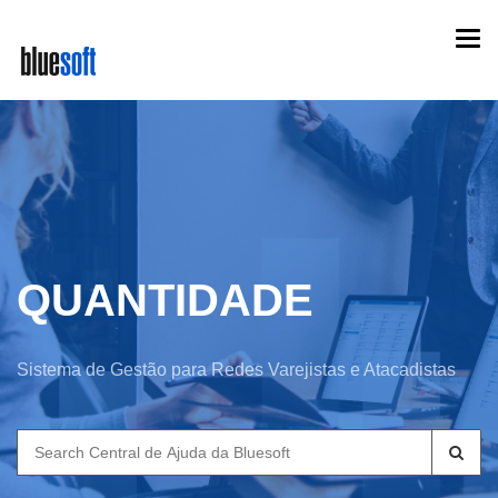
Skip
Togg
to
navi
main
content
QUANTIDADE
Sistema de Gestão para Redes Varejistas e Atacadistas
Search
for: