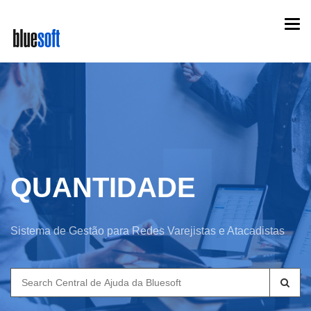
Skip
Togg
to
navi
main
content
QUANTIDADE
Sistema de Gestão para Redes Varejistas e Atacadistas
Search
for: