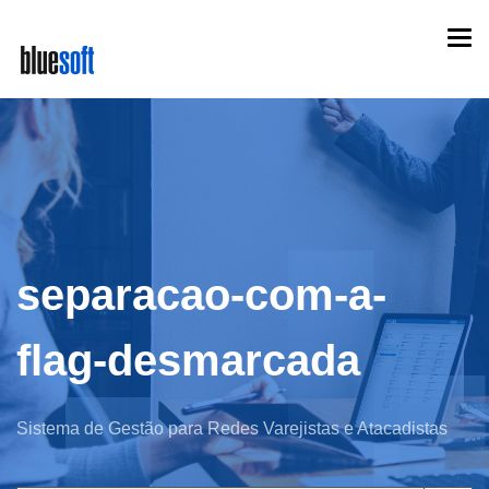
Skip
Togg
to
navi
main
content
separacao-com-a-
flag-desmarcada
Sistema de Gestão para Redes Varejistas e Atacadistas