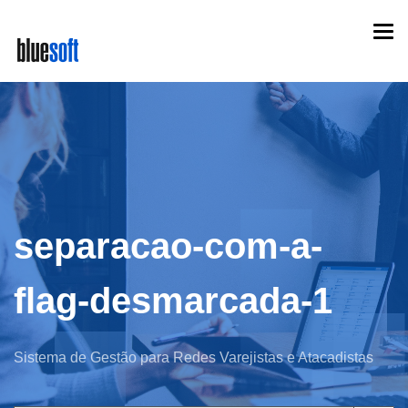
Skip
Togg
to
navi
main
content
separacao-com-a-
flag-desmarcada-1
Sistema de Gestão para Redes Varejistas e Atacadistas