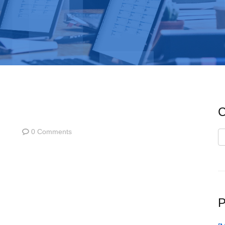
C
0 Comments
C
P