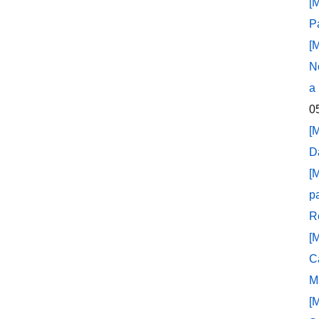
[
P
[
N
a
0
[
D
[
p
R
[
C
M
[