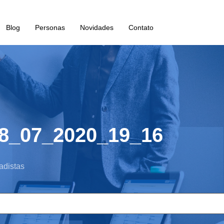
Blog
Personas
Novidades
Contato
8_07_2020_19_16
adistas