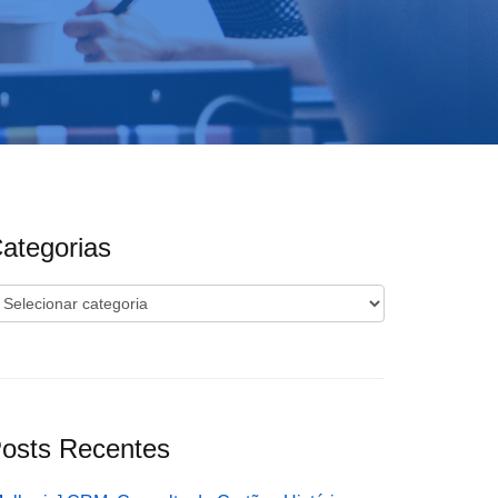
ategorias
ategorias
osts Recentes