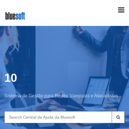
Skip
Togg
to
navi
main
content
10
Sistema de Gestão para Redes Varejistas e Atacadistas
Search
for: