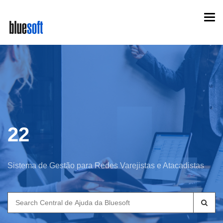
Skip
Togg
to
navi
main
content
22
Sistema de Gestão para Redes Varejistas e Atacadistas
Search
for: