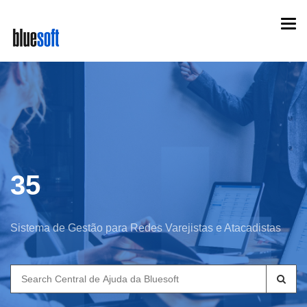
Skip
Togg
to
navi
main
content
35
Sistema de Gestão para Redes Varejistas e Atacadistas
Search
for: