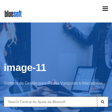
Skip
Togg
to
navi
main
content
image-11
Sistema de Gestão para Redes Varejistas e Atacadistas
Search
for: