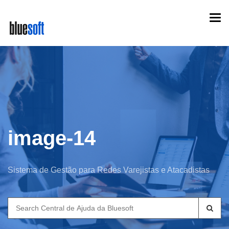
Skip
Togg
to
navi
main
content
image-14
Sistema de Gestão para Redes Varejistas e Atacadistas
Search
for: