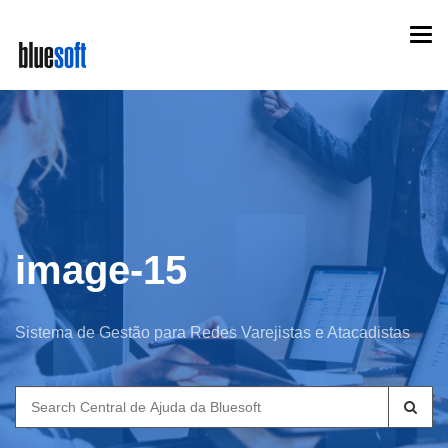
Skip
Togg
to
navi
main
content
image-15
Sistema de Gestão para Redes Varejistas e Atacadistas
Search
for: