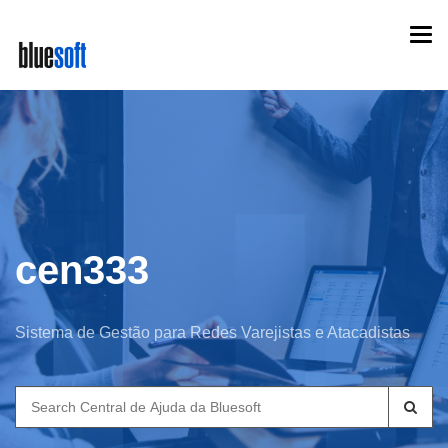
Skip
Togg
to
navi
main
content
cen333
Sistema de Gestão para Redes Varejistas e Atacadistas
Search
for: