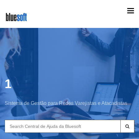
Skip
Togg
to
navi
main
content
1
Sistema de Gestão para Redes Varejistas e Atacadistas
Search
for: