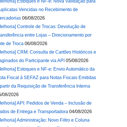
Melhoria] Estoques e NF-e: Nova Validação para
uplicatas Vencidas no Recebimento de
ercadorias
06/08/2026
Melhoria] Controle de Trocas: Devolução de
ransferência entre Lojas – Direcionamento por
ote de Troca
06/08/2026
Melhoria] CRM: Consulta de Cartões Históricos e
aginados do Participante via API
05/08/2026
Melhoria] Estoques e NF-e: Envio Automático da
ota Fiscal à SEFAZ para Notas Fiscais Emitidas
 partir da Requisição de Transferência Interna
5/08/2026
Melhoria] API: Pedidos de Venda – Inclusão de
ados de Entrega e Transportadora
04/08/2026
Melhoria] Administração: Novo Filtro e Coluna