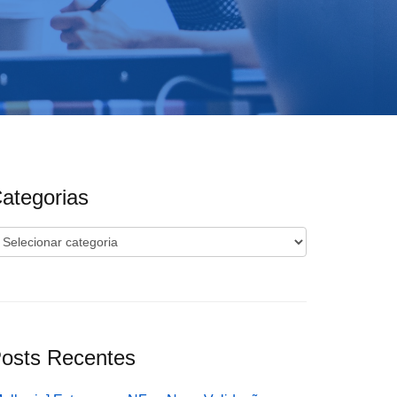
ategorias
ategorias
osts Recentes