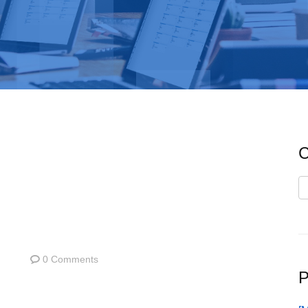
C
C
0 Comments
P