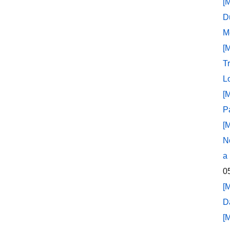
[
D
M
[
T
L
[
P
[
N
a
0
[
D
[