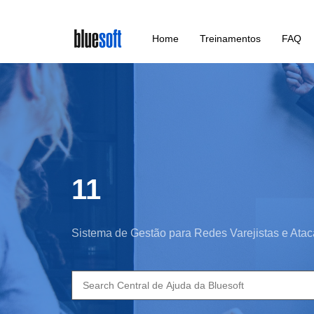
Skip
Home
Treinamentos
FAQ
to
main
content
11
Sistema de Gestão para Redes Varejistas e Atac
Search
for: