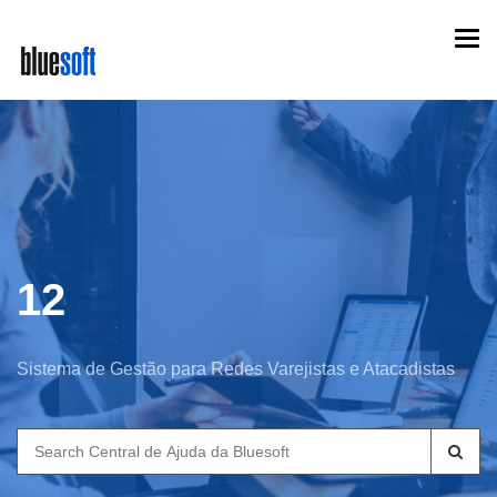
Skip
Togg
to
navi
main
content
12
Sistema de Gestão para Redes Varejistas e Atacadistas
Search
for: