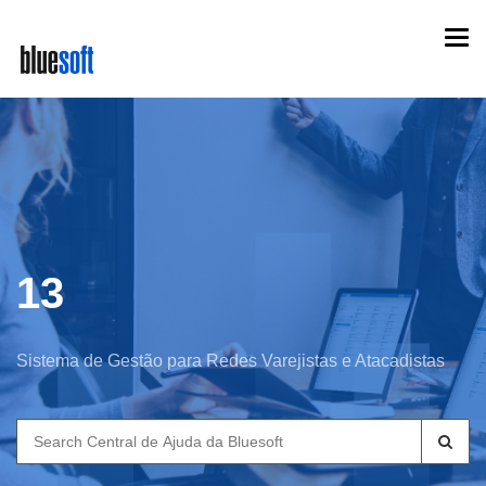
Skip
Togg
to
navi
main
content
13
Sistema de Gestão para Redes Varejistas e Atacadistas
Search
for: