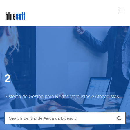
Skip
Togg
to
navi
main
content
2
Sistema de Gestão para Redes Varejistas e Atacadistas
Search
for: