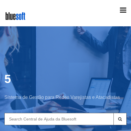
Skip
Togg
to
navi
main
content
5
Sistema de Gestão para Redes Varejistas e Atacadistas
Search
for: