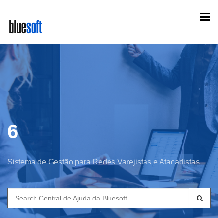
Skip
Togg
to
navi
main
content
6
Sistema de Gestão para Redes Varejistas e Atacadistas
Search
for: