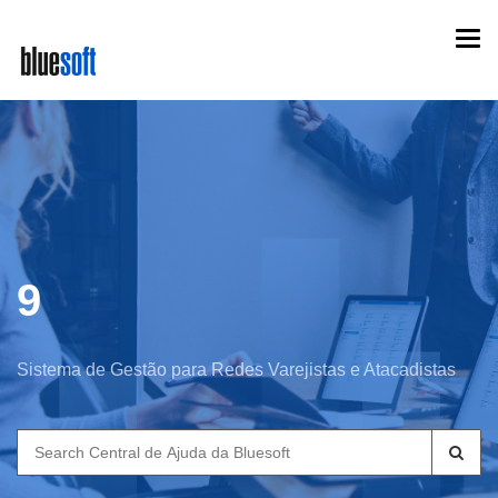
Skip
Togg
to
navi
main
content
9
Sistema de Gestão para Redes Varejistas e Atacadistas
Search
for: