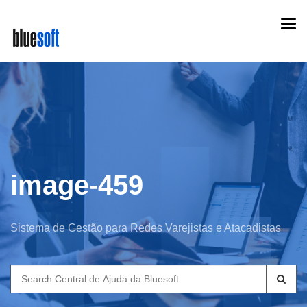
Skip
Togg
to
navi
main
content
image-459
Sistema de Gestão para Redes Varejistas e Atacadistas
Search
for: