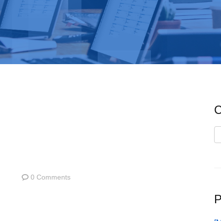
C
C
0 Comments
P