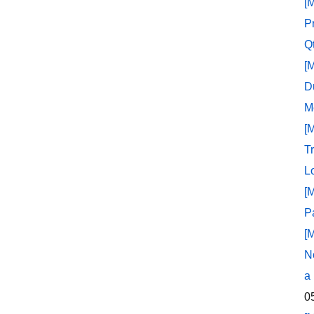
[
P
Q
[
D
M
[
T
L
[
P
[
N
a
0