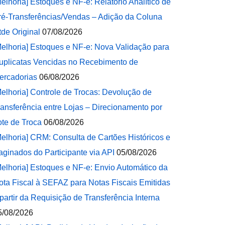
Melhoria] Estoques e NF-e: Relatório Analítico de
ré-Transferências/Vendas – Adição da Coluna
tde Original
07/08/2026
Melhoria] Estoques e NF-e: Nova Validação para
uplicatas Vencidas no Recebimento de
ercadorias
06/08/2026
Melhoria] Controle de Trocas: Devolução de
ransferência entre Lojas – Direcionamento por
ote de Troca
06/08/2026
Melhoria] CRM: Consulta de Cartões Históricos e
aginados do Participante via API
05/08/2026
Melhoria] Estoques e NF-e: Envio Automático da
ota Fiscal à SEFAZ para Notas Fiscais Emitidas
 partir da Requisição de Transferência Interna
5/08/2026