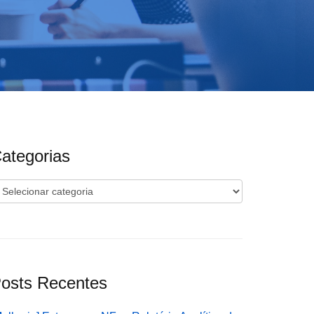
ategorias
ategorias
osts Recentes