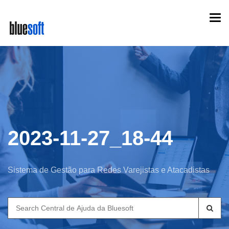
Skip
Togg
to
navi
main
content
2023-11-27_18-44
Sistema de Gestão para Redes Varejistas e Atacadistas
Search
for: