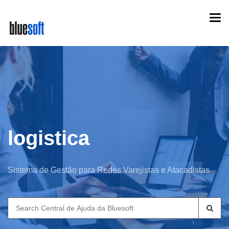
Skip
Togg
to
navi
main
content
logistica
Sistema de Gestão para Redes Varejistas e Atacadistas
Search
for: