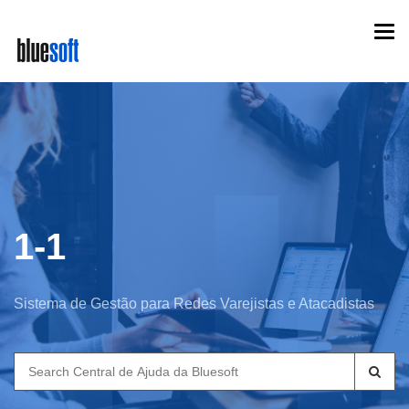
Skip
Togg
to
navi
main
content
1-1
Sistema de Gestão para Redes Varejistas e Atacadistas
Search
for: