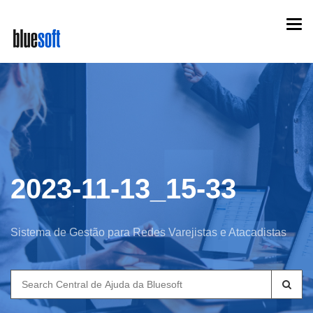
Skip
Togg
to
navi
main
content
2023-11-13_15-33
Sistema de Gestão para Redes Varejistas e Atacadistas
Search
for: