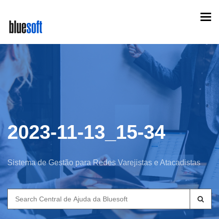
Skip
Togg
to
navi
main
content
2023-11-13_15-34
Sistema de Gestão para Redes Varejistas e Atacadistas
Search
for: