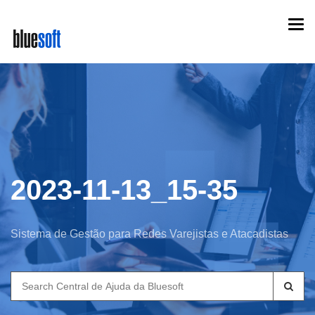
Skip
Togg
to
navi
main
content
2023-11-13_15-35
Sistema de Gestão para Redes Varejistas e Atacadistas
Search
for: