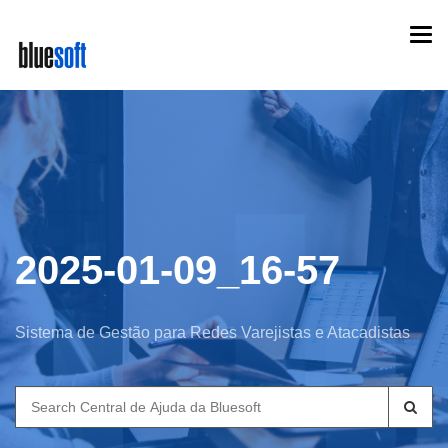
Skip
Togg
to
navi
main
content
2025-01-09_16-57
Sistema de Gestão para Redes Varejistas e Atacadistas
Search
for: