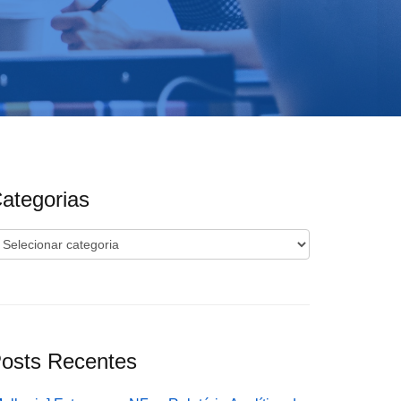
ategorias
ategorias
osts Recentes