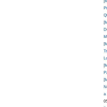
[
P
Q
[
D
M
[
T
L
[
P
[
N
a
0