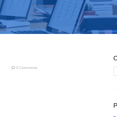
C
0 Comments
C
P