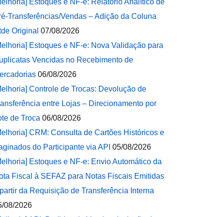
Melhoria] Estoques e NF-e: Relatório Analítico de
ré-Transferências/Vendas – Adição da Coluna
tde Original
07/08/2026
Melhoria] Estoques e NF-e: Nova Validação para
uplicatas Vencidas no Recebimento de
ercadorias
06/08/2026
Melhoria] Controle de Trocas: Devolução de
ransferência entre Lojas – Direcionamento por
ote de Troca
06/08/2026
Melhoria] CRM: Consulta de Cartões Históricos e
aginados do Participante via API
05/08/2026
Melhoria] Estoques e NF-e: Envio Automático da
ota Fiscal à SEFAZ para Notas Fiscais Emitidas
 partir da Requisição de Transferência Interna
5/08/2026