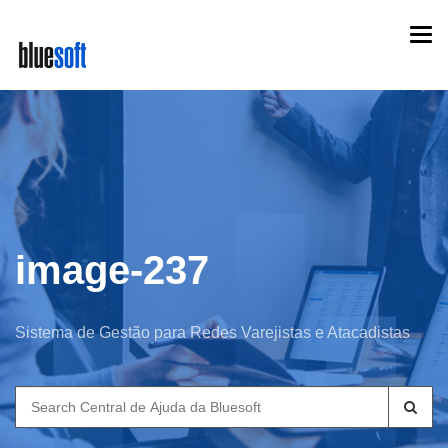
Skip
Togg
to
navi
main
content
image-237
Sistema de Gestão para Redes Varejistas e Atacadistas
Search
for: