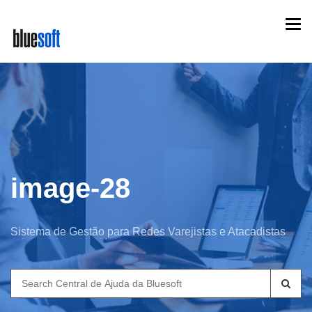
Skip
Togg
to
navi
main
content
image-28
Sistema de Gestão para Redes Varejistas e Atacadistas
Search
for: