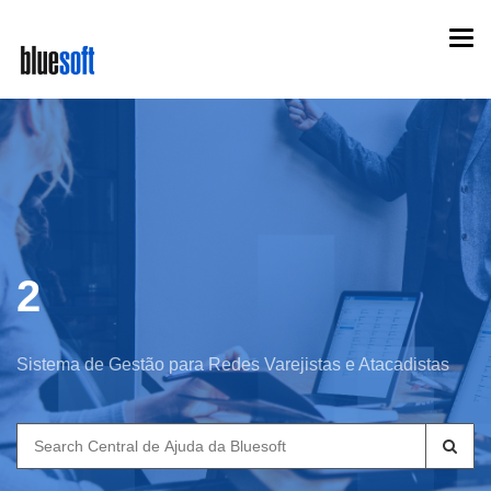
Skip
Togg
to
navi
main
content
2
Sistema de Gestão para Redes Varejistas e Atacadistas
Search
for: