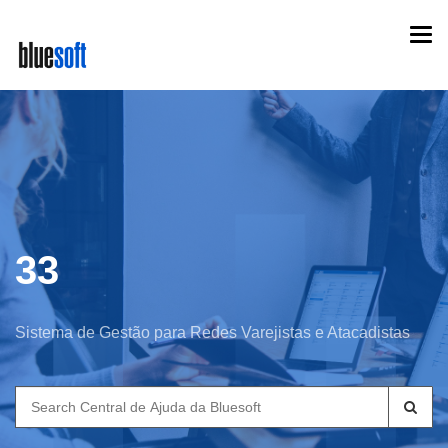
Skip
Togg
to
navi
main
content
33
Sistema de Gestão para Redes Varejistas e Atacadistas
Search
for: